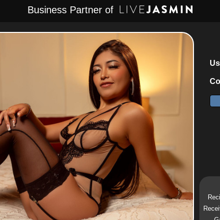
Business Partner of
Us
Co
Reci
Recei
Ga